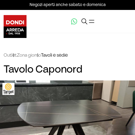
Negozi aperti anche sabato e domenica
Outlet
Zona giorno
Tavoli e sedie
Tavolo Caponord