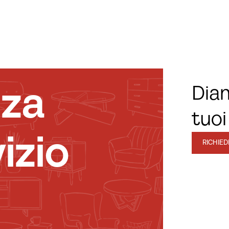
nza
Diam
tuoi
izio
RICHIE