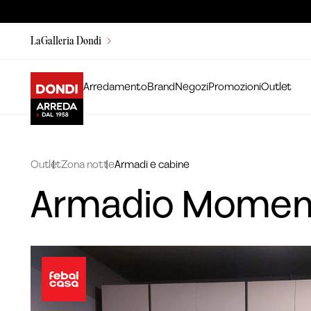
LaGalleria Dondi
Arredamento
Brand
Negozi
Promozioni
Outlet
Outlet
Zona notte
Armadi e cabine
Armadio Momen