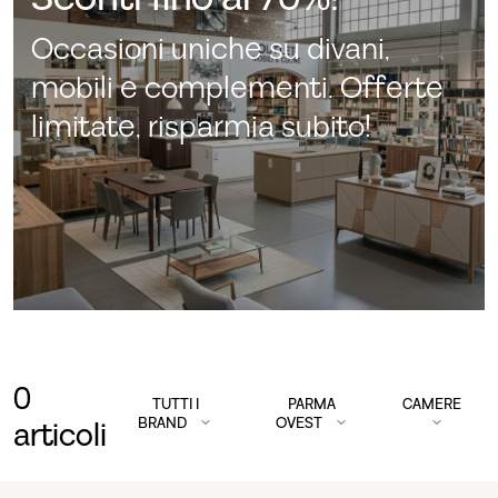
Occasioni uniche su divani,
mobili e complementi. Offerte
limitate, risparmia subito!
0
TUTTI I
PARMA
CAMERE
BRAND
OVEST
articoli