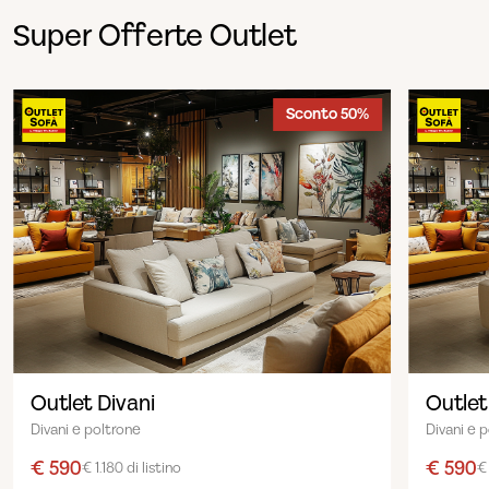
Super Offerte Outlet
Sconto 50%
Outlet Divani
Outlet
Divani e poltrone
Divani e 
€ 590
€ 590
€ 1.180 di listino
€ 