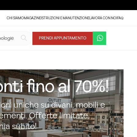
CHI SIAMO
MAGAZINE
ISTRUZIONI E MANUTENZIONE
LAVORA CON NOI
FAQ
PRENDI APPUNTAMENTO
nti fino al 70%!
oni uniche su divani, mobili e
menti. Offerte limitate,
mia subito!