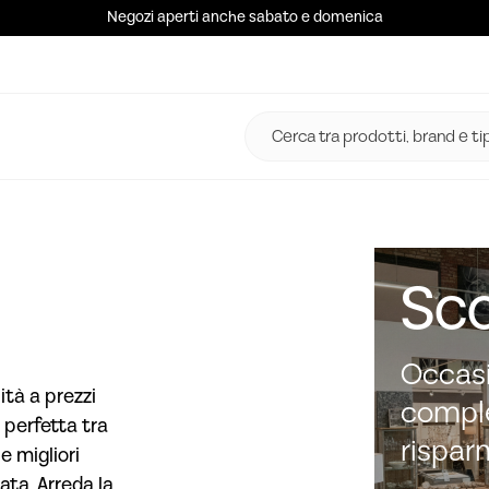
Negozi aperti anche sabato e domenica
Sco
Occasi
ità a prezzi
comple
 perfetta tra
rispar
e migliori
ata. Arreda la