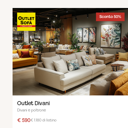
Sconto 50%
Outlet Divani
Divani e poltrone
€ 590
€ 1.180 di listino