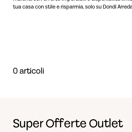
tua casa con stile e risparmia, solo su Dondi Arred
0 articoli
Super Offerte Outlet