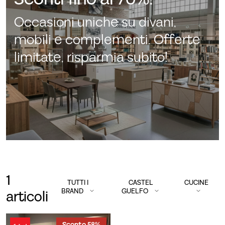
Occasioni uniche su divani,
mobili e complementi. Offerte
limitate, risparmia subito!
1
TUTTI I
CASTEL
CUCINE
BRAND
GUELFO
articoli