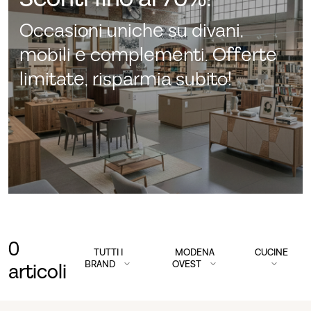
Occasioni uniche su divani,
mobili e complementi. Offerte
limitate, risparmia subito!
0
TUTTI I
MODENA
CUCINE
BRAND
OVEST
articoli