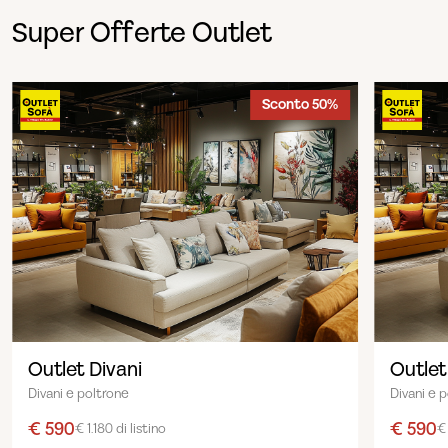
Super Offerte Outlet
Sconto 50%
Outlet Divani
Outlet
Divani e poltrone
Divani e 
€ 590
€ 590
€ 1.180 di listino
€ 