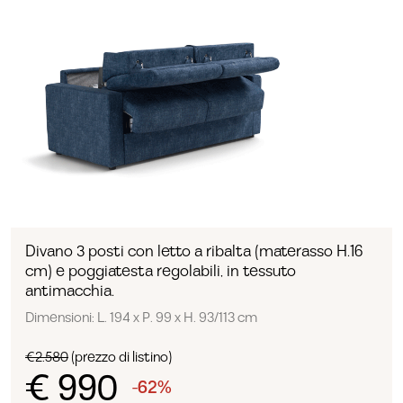
Divano 3 posti con letto a ribalta (materasso H.16
cm) e poggiatesta regolabili, in tessuto
antimacchia.
Dimensioni: L. 194 x P. 99 x H. 93/113 cm
€2.580
(prezzo di listino)
€ 990
-62%