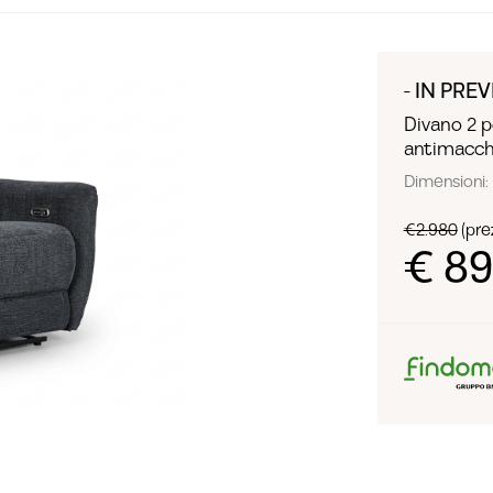
- IN PREV
Divano 2 p
antimacch
Dimensioni: 
€2.980
(prez
€ 8