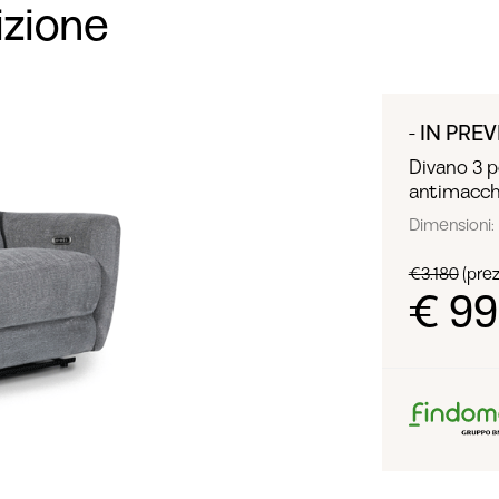
izione
- IN PREV
Divano 3 p
antimacch
Dimensioni: 
€3.180
(prezz
€ 9