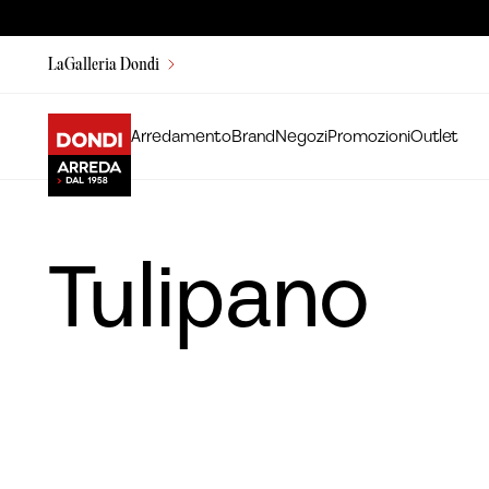
LaGalleria Dondi
Arredamento
Brand
Negozi
Promozioni
Outlet
Tulipano