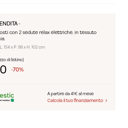
ENDITA -
osti con 2 sedute relax elettriche, in tessuto
ia.
L. 154 x P. 96 x H. 102 cm
zo di listino)
90
-70%
A partire da 41€ al mese
Calcola il tuo finanziamento