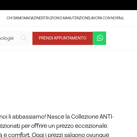
CHI SIAMO
MAGAZINE
ISTRUZIONI E MANUTENZIONE
LAVORA CON NOI
FAQ
VEDI LA GALLERIA (13)
PRENDI APPUNTAMENTO
noi li abbassiamo! Nasce la Collezione ANTI-
lezionati per offrire un prezzo eccezionale,
tà e comfort. Oggi i prezzi salgono ovunque