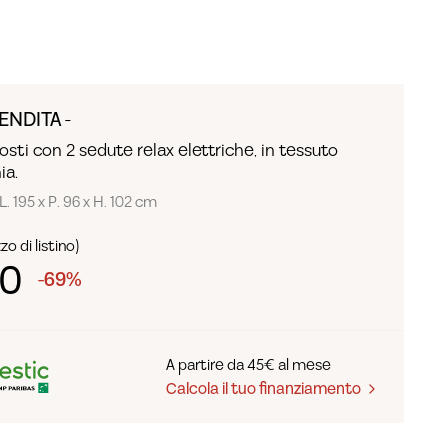
ENDITA -
osti con 2 sedute relax elettriche, in tessuto
ia.
L. 195 x P. 96 x H. 102 cm
o di listino)
90
-69%
A partire da 45€ al mese
Calcola il tuo finanziamento