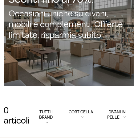
Occasioni uniche su divani,
mobili e complementi. Offerte
limitate, risparmia subito!
0
TUTTI I
CORTICELLA
DIVANI IN
BRAND
PELLE
articoli