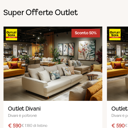
Super Offerte Outlet
Sconto 50%
Outlet Divani
Outlet
Divani e poltrone
Divani e 
€ 590
€ 590
€ 1.180 di listino
€ 