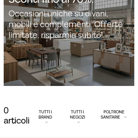
Occasioni uniche su divani,
mobili e complementi. Offerte
limitate, risparmia subito!
0
TUTTI I
TUTTI I
POLTRONE
BRAND
NEGOZI
SANITARIE
articoli