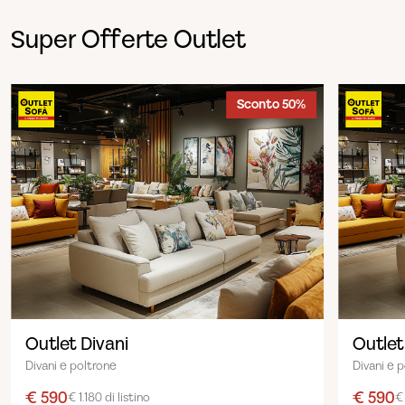
Super Offerte Outlet
Sconto 50%
Outlet Divani
Outlet
Divani e poltrone
Divani e 
€ 590
€ 590
€ 1.180 di listino
€ 