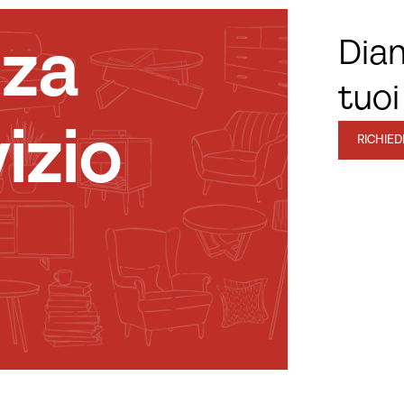
nza
Diam
tuoi
izio
RICHIE