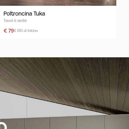
Poltroncina Tuka
Tavoli e sedie
€ 79
€ 610 di listino
o