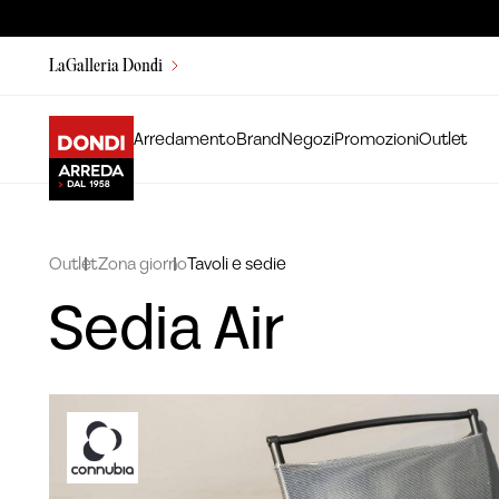
LaGalleria Dondi
Arredamento
Brand
Negozi
Promozioni
Outlet
Outlet
Zona giorno
Tavoli e sedie
Sedia Air