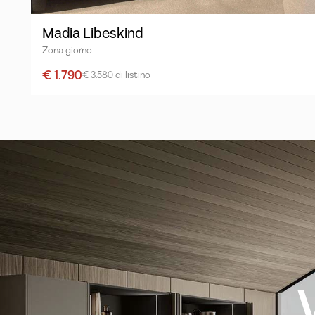
Madia Libeskind
Zona giorno
€ 1.790
€ 3.580 di listino