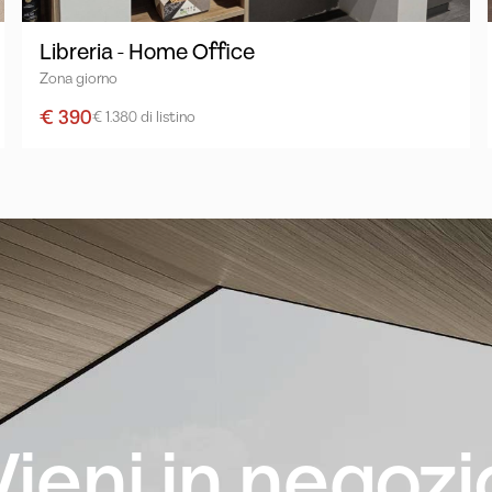
Libreria - Home Office
Zona giorno
€ 390
€ 1.380 di listino
Vieni in negozi