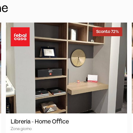
he
Sconto 72%
Libreria - Home Office
Zona giorno