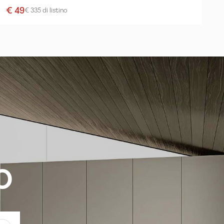
€ 49
€ 335 di listino
o