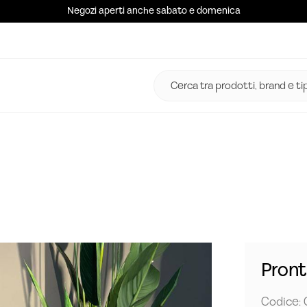
Negozi aperti anche sabato e domenica
Pron
Codice: