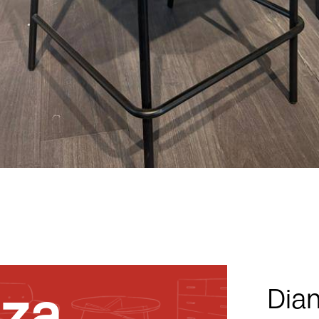
nza
Diam