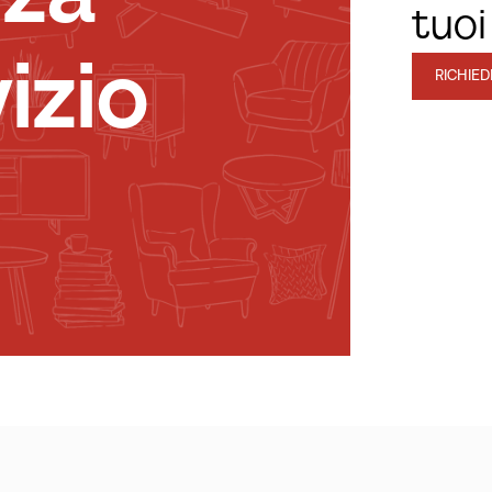
tuoi
izio
RICHIE