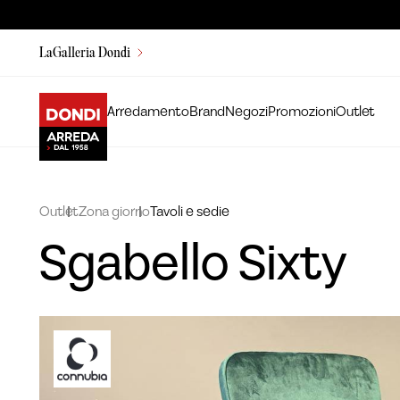
LaGalleria Dondi
Arredamento
Brand
Negozi
Promozioni
Outlet
Outlet
Zona giorno
Tavoli e sedie
Sgabello Sixty