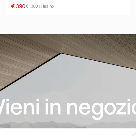
€ 390
€ 1.380 di listino
Vieni in negozi