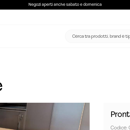
Negozi aperti anche sabato e domenica
e
Pron
Codice: 