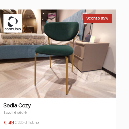
Sconto 85%
Sedia Cozy
Tavoli e sedie
€ 49
€ 335 di listino