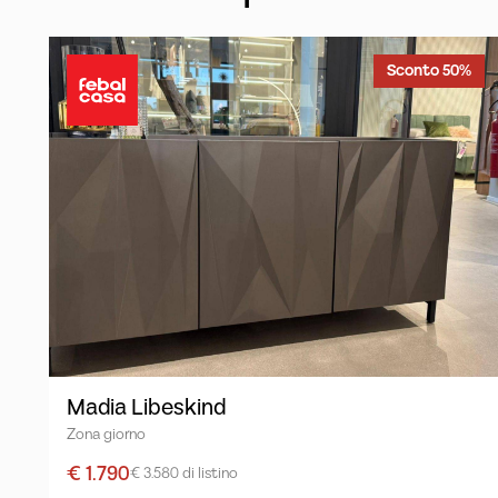
Sconto 50%
Madia Libeskind
Zona giorno
€ 1.790
€ 3.580 di listino