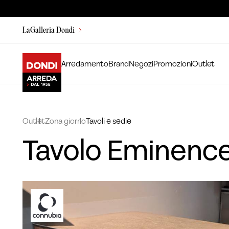
LaGalleria Dondi
Arredamento
Brand
Negozi
Promozioni
Outlet
Outlet
Zona giorno
Tavoli e sedie
Tavolo Eminenc