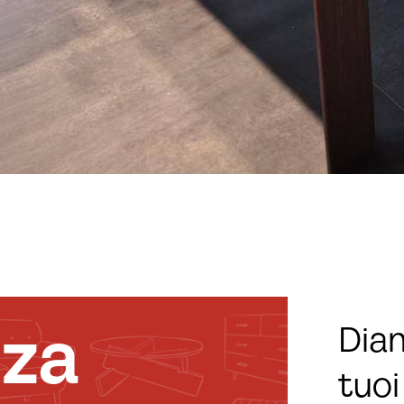
nza
Diam
tuoi