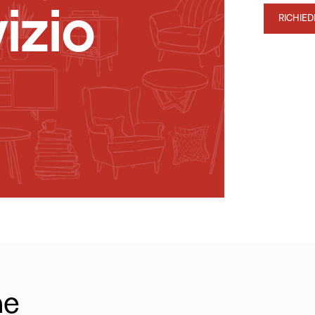
izio
RICHIE
he