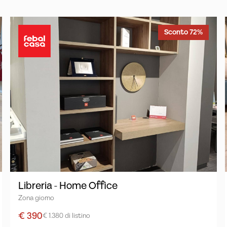
Sconto 72%
Libreria - Home Office
Zona giorno
€ 390
€ 1.380 di listino