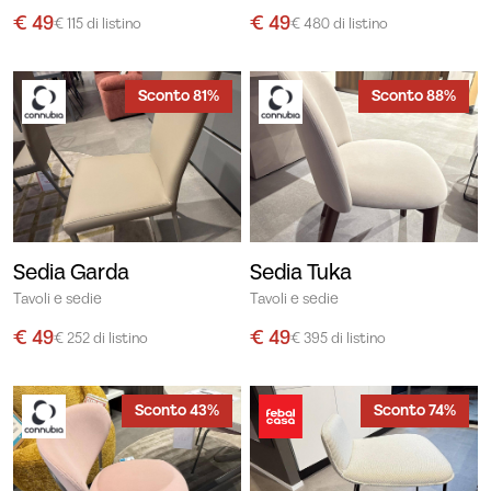
€ 49
€ 49
€ 115 di listino
€ 480 di listino
Sconto 81%
Sconto 88%
Sedia Garda
Sedia Tuka
Tavoli e sedie
Tavoli e sedie
€ 49
€ 49
€ 252 di listino
€ 395 di listino
Sconto 43%
Sconto 74%