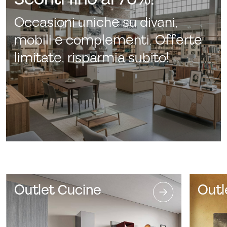
Occasioni uniche su divani,
mobili e complementi. Offerte
limitate, risparmia subito!
Outlet Cucine
Outl