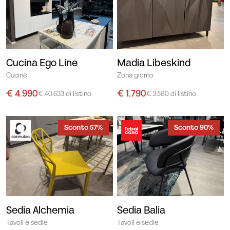
Cucina Ego Line
Madia Libeskind
Cucine
Zona giorno
€ 4.990
€ 1.790
€ 40.633 di listino
€ 3.580 di listino
Sconto 57%
Sconto 90%
Sedia Alchemia
Sedia Balia
Tavoli e sedie
Tavoli e sedie