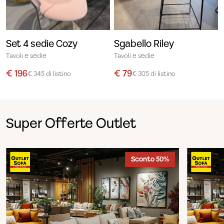
Set 4 sedie Cozy
Sgabello Riley
Tavoli e sedie
Tavoli e sedie
€ 196
€ 79
€ 345 di listino
€ 305 di listino
Super Offerte Outlet
Sconto 50%